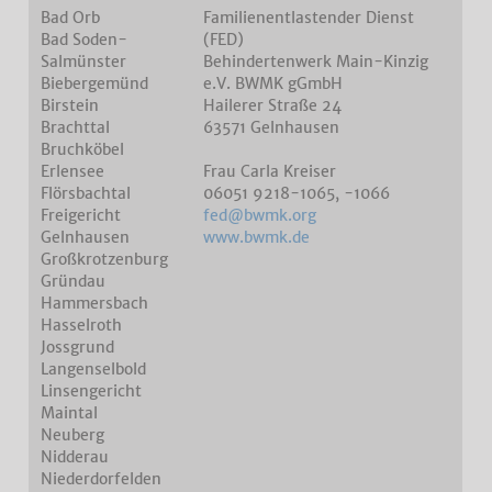
Bad Orb
Familienentlastender Dienst
Bad Soden-
(FED)
Salmünster
Behindertenwerk Main-Kinzig
Biebergemünd
e.V. BWMK gGmbH
Birstein
Hailerer Straße 24
Brachttal
63571 Gelnhausen
Bruchköbel
Erlensee
Frau Carla Kreiser
Flörsbachtal
06051 9218-1065, -1066
Freigericht
fed@bwmk.org
Gelnhausen
www.bwmk.de
Großkrotzenburg
Gründau
Hammersbach
Hasselroth
Jossgrund
Langenselbold
Linsengericht
Maintal
Neuberg
Nidderau
Niederdorfelden