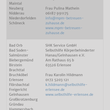
Maintal
Neuberg
Frau Pulina Mathein
Nidderau
06187 991175
Niederdorfelden
info@mpm-betreuen-
Schöneck
zuhause.de
www.mpm-betreuen-
zuhause.de
Bad Orb
SHK Service GmbH
Bad Soden-
Selbsthilfe Körperbehinderter
Salmünster
Hanau/Gelnhausen e.V.
Biebergemünd
Am Rathaus 65 b
Birstein
63526 Erlensee
Brachttal
Bruchköbel
Frau Karolin Hildmann
Erlensee
0172 5203 121
Flörsbachtal
k.hildmann@selbsthilfe-
Freigericht
erlensee.de
Gelnhausen
www.selbsthilfe-erlensee.de
Großkrotzenburg
Gründau
Hammersbach