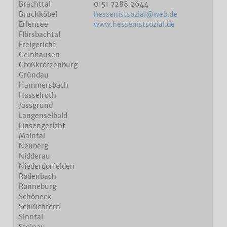
Brachttal
0151 7288 2644
Bruchköbel
hessenistsozial@web.de
Erlensee
www.hessenistsozial.de
Flörsbachtal
Freigericht
Gelnhausen
Großkrotzenburg
Gründau
Hammersbach
Hasselroth
Jossgrund
Langenselbold
Linsengericht
Maintal
Neuberg
Nidderau
Niederdorfelden
Rodenbach
Ronneburg
Schöneck
Schlüchtern
Sinntal