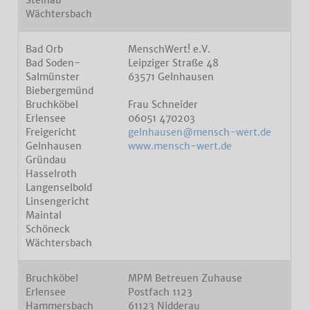
Steinau
Wächtersbach
Bad Orb
MenschWert! e.V.
Bad Soden-
Leipziger Straße 48
Salmünster
63571 Gelnhausen
Biebergemünd
Bruchköbel
Frau Schneider
Erlensee
06051 470203
Freigericht
gelnhausen@mensch-wert.de
Gelnhausen
www.mensch-wert.de
Gründau
Hasselroth
Langenselbold
Linsengericht
Maintal
Schöneck
Wächtersbach
Bruchköbel
MPM Betreuen Zuhause
Erlensee
Postfach 1123
Hammersbach
61123 Nidderau