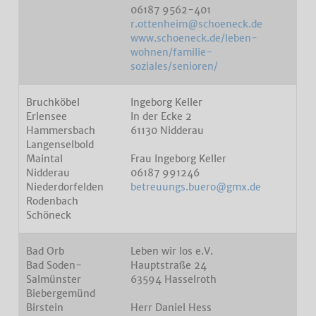
06187 9562-401
r.ottenheim@schoeneck.de
www.schoeneck.de/leben-
wohnen/familie-
soziales/senioren/
Bruchköbel
Ingeborg Keller
Erlensee
In der Ecke 2
Hammersbach
61130 Nidderau
Langenselbold
Maintal
Frau Ingeborg Keller
Nidderau
06187 991246
Niederdorfelden
betreuungs.buero@gmx.de
Rodenbach
Schöneck
Bad Orb
Leben wir los e.V.
Bad Soden-
Hauptstraße 24
Salmünster
63594 Hasselroth
Biebergemünd
Birstein
Herr Daniel Hess