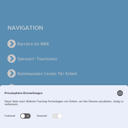
NAVIGATION
Karriere im MKK
Spessart-Tourismus
Kommunales Center für Arbeit
KreisVerkehrsGesellschaft
Alten- und Pflegezentren
Breitband MKK