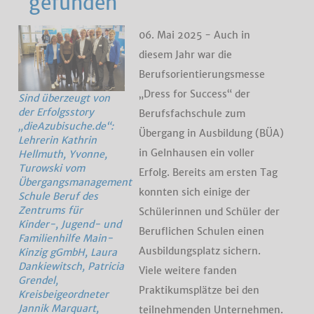
gefunden
06. Mai 2025 - Auch in
diesem Jahr war die
Berufsorientierungsmesse
„Dress for Success“ der
Sind überzeugt von
der Erfolgsstory
Berufsfachschule zum
„dieAzubisuche.de“:
Übergang in Ausbildung (BÜA)
Lehrerin Kathrin
in Gelnhausen ein voller
Hellmuth, Yvonne,
Turowski vom
Erfolg. Bereits am ersten Tag
Übergangsmanagement
konnten sich einige der
Schule Beruf des
Zentrums für
Schülerinnen und Schüler der
Kinder-, Jugend- und
Beruflichen Schulen einen
Familienhilfe Main-
Ausbildungsplatz sichern.
Kinzig gGmbH, Laura
Dankiewitsch, Patricia
Viele weitere fanden
Grendel,
Praktikumsplätze bei den
Kreisbeigeordneter
Jannik Marquart,
teilnehmenden Unternehmen.