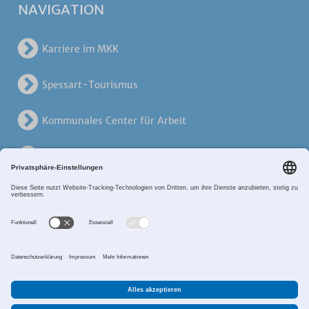
NAVIGATION
Karriere im MKK
Spessart-Tourismus
Kommunales Center für Arbeit
KreisVerkehrsGesellschaft
Alten- und Pflegezentren
Breitband MKK
Sitemap
Datenschutz
Impressum
Zahlungsverkehr
Cookie-Einstellungen