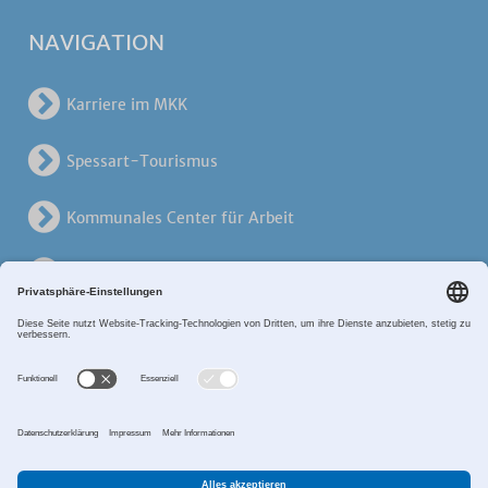
NAVIGATION
Karriere im MKK
Spessart-Tourismus
Kommunales Center für Arbeit
KreisVerkehrsGesellschaft
Alten- und Pflegezentren
Breitband MKK
Sitemap
Datenschutz
Impressum
Zahlungsverkehr