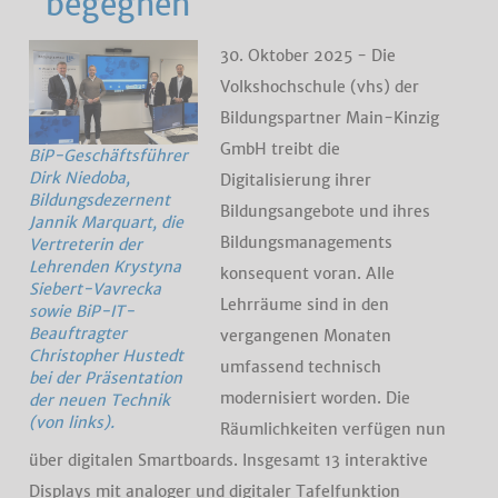
begegnen
30. Oktober 2025 - Die
Volkshochschule (vhs) der
Bildungspartner Main-Kinzig
GmbH treibt die
BiP-Geschäftsführer
Dirk Niedoba,
Digitalisierung ihrer
Bildungsdezernent
Bildungsangebote und ihres
Jannik Marquart, die
Bildungsmanagements
Vertreterin der
Lehrenden Krystyna
konsequent voran. Alle
Siebert-Vavrecka
Lehrräume sind in den
sowie BiP-IT-
Beauftragter
vergangenen Monaten
Christopher Hustedt
umfassend technisch
bei der Präsentation
modernisiert worden. Die
der neuen Technik
(von links).
Räumlichkeiten verfügen nun
über digitalen Smartboards. Insgesamt 13 interaktive
Displays mit analoger und digitaler Tafelfunktion