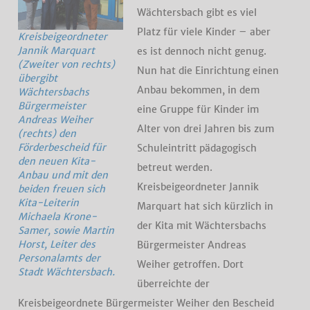
Wächtersbach gibt es viel
Platz für viele Kinder – aber
Kreisbeigeordneter
Jannik Marquart
es ist dennoch nicht genug.
(Zweiter von rechts)
Nun hat die Einrichtung einen
übergibt
Anbau bekommen, in dem
Wächtersbachs
Bürgermeister
eine Gruppe für Kinder im
Andreas Weiher
Alter von drei Jahren bis zum
(rechts) den
Förderbescheid für
Schuleintritt pädagogisch
den neuen Kita-
betreut werden.
Anbau und mit den
Kreisbeigeordneter Jannik
beiden freuen sich
Kita-Leiterin
Marquart hat sich kürzlich in
Michaela Krone-
der Kita mit Wächtersbachs
Samer, sowie Martin
Horst, Leiter des
Bürgermeister Andreas
Personalamts der
Weiher getroffen. Dort
Stadt Wächtersbach.
überreichte der
Kreisbeigeordnete Bürgermeister Weiher den Bescheid