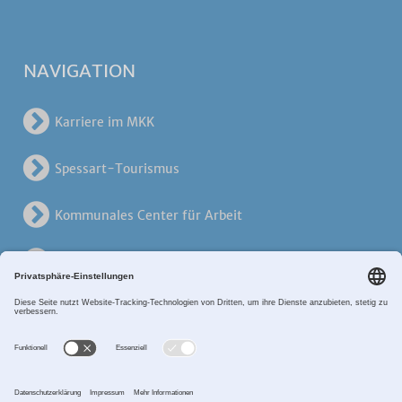
NAVIGATION
Karriere im MKK
Spessart-Tourismus
Kommunales Center für Arbeit
KreisVerkehrsGesellschaft
Alten- und Pflegezentren
Breitband MKK