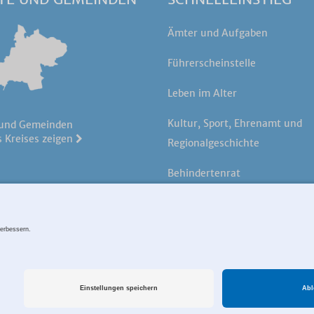
Ämter und Aufgaben
Führerscheinstelle
Leben im Alter
Kultur, Sport, Ehrenamt und
 und Gemeinden
 Kreises zeigen
Regionalgeschichte
Behindertenrat
Öffentliche Bekanntmachung
p
Datenschutz
Impressum
Zahlungsverkehr
Cookie-Einstell