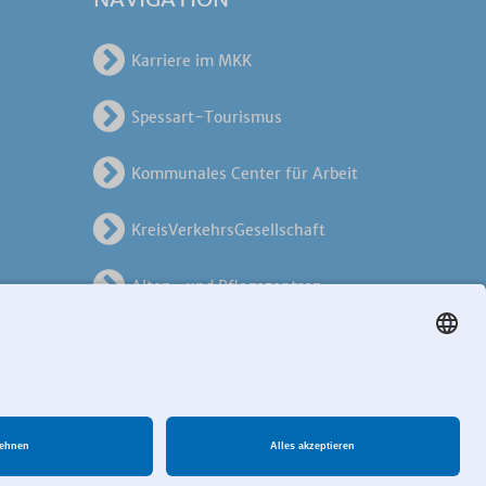
Karriere im MKK
Spessart-Tourismus
Kommunales Center für Arbeit
KreisVerkehrsGesellschaft
Alten- und Pflegezentren
en
Breitband MKK
ungen