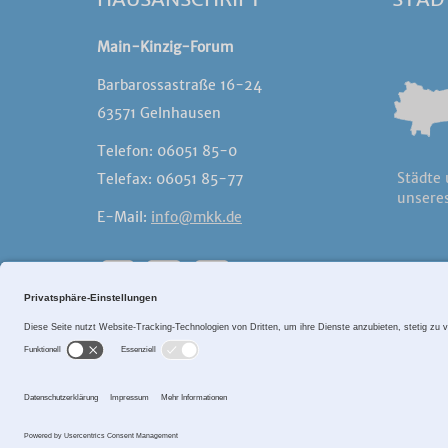
Main-Kinzig-Forum
Barbarossastraße 16-24
63571 Gelnhausen
Telefon: 06051 85-0
Städte
Telefax: 06051 85-77
unseres
E-Mail:
info@mkk.de
©2017
Sitema