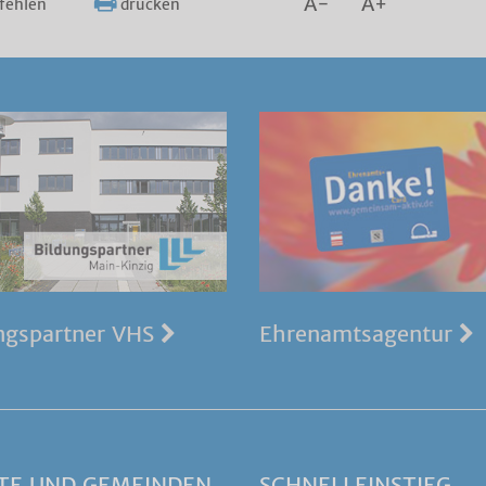
A-
A+
fehlen
drucken
ngspartner VHS
Ehrenamtsagentur
TE UND GEMEINDEN
SCHNELLEINSTIEG