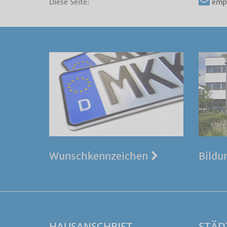
Diese Seite:
emp
Wunschkennzeichen
Bildu
HAUSANSCHRIFT
STÄD