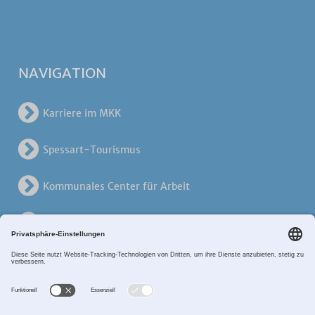
NAVIGATION
Karriere im MKK
Spessart-Tourismus
Kommunales Center für Arbeit
KreisVerkehrsGesellschaft
Alten- und Pflegezentren
Breitband MKK