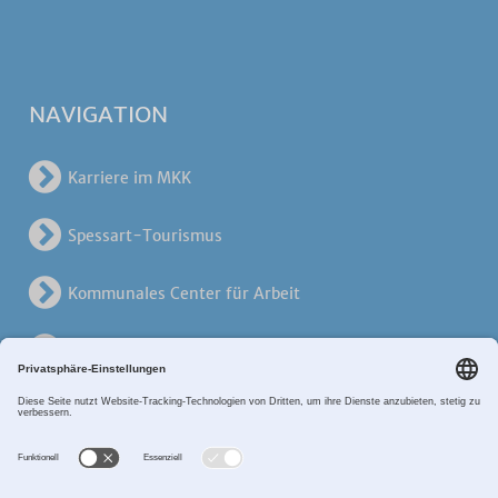
NAVIGATION
Karriere im MKK
Spessart-Tourismus
Kommunales Center für Arbeit
KreisVerkehrsGesellschaft
Alten- und Pflegezentren
Breitband MKK