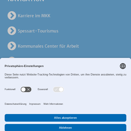
Karriere im MKK
Spessart-Tourismus
Kommunales Center für Arbeit
KreisVerkehrsGesellschaft
Alten- und Pflegezentren
Breitband MKK
Sitemap
Datenschutz
Impressum
Zahlungsverkehr
Cookie-Einstellungen